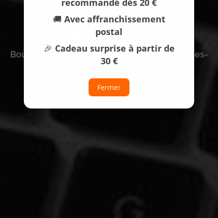
recommandé dès 20 €
Bienvenue sur
🚚
Avec affranchissement
postal
Algérie Philatélie
🎉
Cadeau surprise à partir de
Boutique en ligne des nouveautés des timbres-
30 €
poste d‘Algérie
Fermer