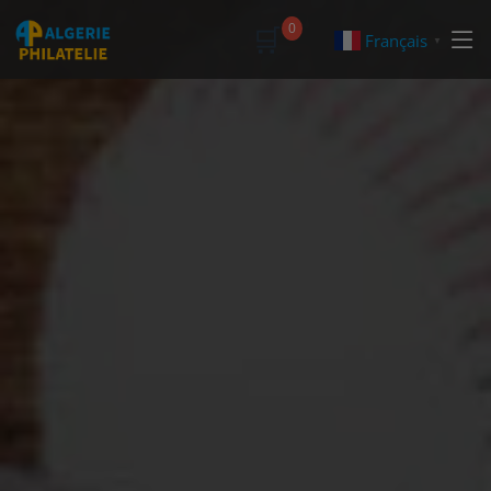
🛒
0
Français
▼