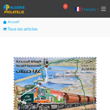
🛒
0
Français
▼
Accueil
Tous les articles