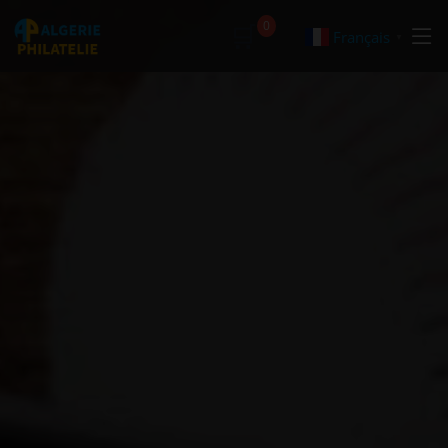
🛒
0
Français
▼